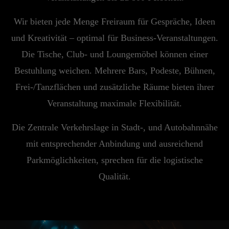
+44 1234 567 890
Wir bieten jede Menge Freiraum für Gespräche, Ideen
Drop us a line
und Kreativität – optimal für Business-Veranstaltungen.
info@yourdomain.com
Die Tische, Club- und Loungemöbel können einer
Bestuhlung weichen. Mehrere Bars, Podeste, Bühnen,
About us
Frei-/Tanzflächen und zusätzliche Räume bieten ihrer
Lorem ipsum dolor sit amet, consectetuer
Veranstaltung maximale Flexibilität.
adipiscing elit.
Die Zentrale Verkehrslage in Stadt-, und Autobahnnähe
Aenean commodo ligula eget dolor. Aenean
mit entsprechender Anbindung und ausreichend
massa. Cum sociis natoque penatibus et magnis
Parkmöglichkeiten, sprechen für die logistische
dis parturient montes, nascetur ridiculus mus.
Donec quam felis, ultricies nec.
Qualität.