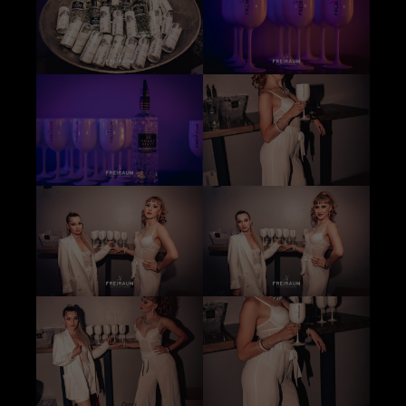
+44 1234 567 890
Drop us a line
info@yourdomain.com
About us
Lorem ipsum dolor sit amet, consectetuer
adipiscing elit.
Aenean commodo ligula eget dolor. Aenean
massa. Cum sociis natoque penatibus et magnis
dis parturient montes, nascetur ridiculus mus.
Donec quam felis, ultricies nec.