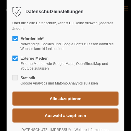
Menu
Datenschutzeinstellungen
Login
Über die Seite Datenschutz, kannst Du Deine Auswahl jederzeit
ändern.
Benutzername
Erforderlich*
Notwendige Cookies und Google Fonts zulassen damit die
Website korrekt funktioniert
GALLERY EVENTS
Passwort
Externe Medien
Externe Medien wie Google Maps, OpenStreetMap und
Youtube zulassen
FREIRAUM'S BEST
Statistik
Google Analytics und Matomo Analytics zulassen
Anmelden
Register
|
Lost your password?
Support
DATENSCHUTZ
IMPRESSUM
Weitere Informationen
Lorem ipsum dolor sit amet: