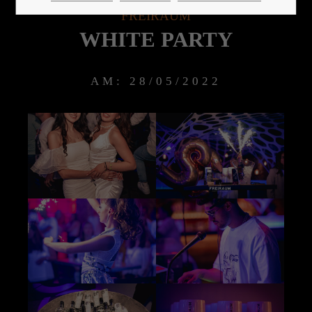
FREIRAUM
WHITE PARTY
24h
/ 365days
AM: 28/05/2022
We offer support for our customers
Mon - Fri 8:00am - 5:00pm
(GMT +1)
Get in touch
Cybersteel Inc.
376-293 City Road, Suite 600
San Francisco, CA 94102
Have any questions?