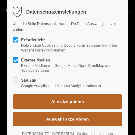
Menu
Datenschutzeinstellungen
Login
Über die Seite Datenschutz, kannst Du Deine Auswahl jederzeit
ändern.
Benutzername
Erforderlich*
Notwendige Cookies und Google Fonts zulassen damit die
Website korrekt funktioniert
GALLERY EVENTS
Passwort
Externe Medien
Externe Medien wie Google Maps, OpenStreetMap und
Youtube zulassen
FREIRAUM'S BEST
Statistik
Google Analytics und Matomo Analytics zulassen
Anmelden
Register
|
Lost your password?
Support
DATENSCHUTZ
IMPRESSUM
Weitere Informationen
Lorem ipsum dolor sit amet: