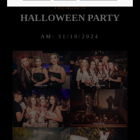
FREIRAUM
HALLOWEEN PARTY
24h
/ 365days
AM: 31/10/2024
We offer support for our customers
Mon - Fri 8:00am - 5:00pm
(GMT +1)
Get in touch
Cybersteel Inc.
376-293 City Road, Suite 600
San Francisco, CA 94102
Have any questions?