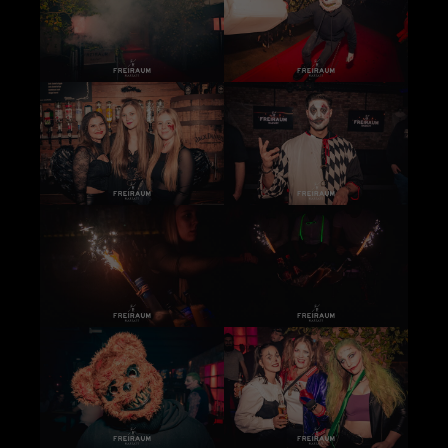
+44 1234 567 890
Drop us a line
info@yourdomain.com
About us
Lorem ipsum dolor sit amet, consectetuer
adipiscing elit.
Aenean commodo ligula eget dolor. Aenean
massa. Cum sociis natoque penatibus et magnis
dis parturient montes, nascetur ridiculus mus.
Donec quam felis, ultricies nec.