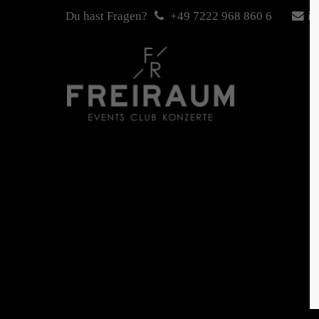
Du hast Fragen?
+49 7222 968 860 6
in
Login
Sup
Benutzername
Lorem i
2
Passwort
We offe
Anmelden
Mon - 
+1)
Register
|
Lost your password?