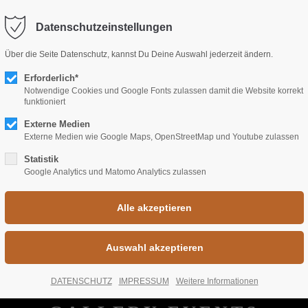
fo@freiraum-rastatt.de
Datenschutzeinstellungen
port
Get in touch
Über die Seite Datenschutz, kannst Du Deine Auswahl jederzeit ändern.
psum dolor sit amet:
Erforderlich*
Cybersteel Inc.
Notwendige Cookies und Google Fonts zulassen damit die Website korrekt
376-293 City Road, Suite 6
funktioniert
San Francisco, CA 94102
Externe Medien
4h
Externe Medien wie Google Maps, OpenStreetMap und Youtube zulassen
/ 365days
Have any questions?
Statistik
Google Analytics und Matomo Analytics zulassen
+44 1234 567 890
Drop us a line
r support for our customers
info@yourdomain.com
Fri 8:00am - 5:00pm
(GMT
DATENSCHUTZ
IMPRESSUM
Weitere Informationen