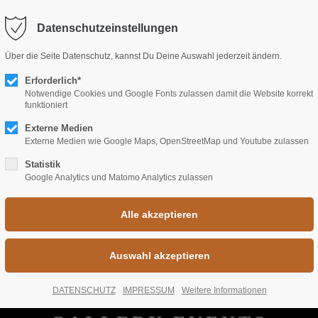
fo@freiraum-rastatt.de
Datenschutzeinstellungen
port
Get in touch
Über die Seite Datenschutz, kannst Du Deine Auswahl jederzeit ändern.
psum dolor sit amet:
Erforderlich*
Cybersteel Inc.
Notwendige Cookies und Google Fonts zulassen damit die Website korrekt
376-293 City Road, Suite 6
funktioniert
San Francisco, CA 94102
Externe Medien
4h
Externe Medien wie Google Maps, OpenStreetMap und Youtube zulassen
/ 365days
Have any questions?
Statistik
Google Analytics und Matomo Analytics zulassen
+44 1234 567 890
Drop us a line
r support for our customers
info@yourdomain.com
Fri 8:00am - 5:00pm
(GMT
DATENSCHUTZ
IMPRESSUM
Weitere Informationen