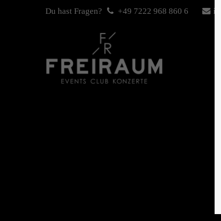
Du hast Fragen?
+49 7222 968 860 6
in
Login
Sup
Benutzername
Lorem i
2
Passwort
We offe
Anmelden
Mon - 
+1)
Register
|
Lost your password?