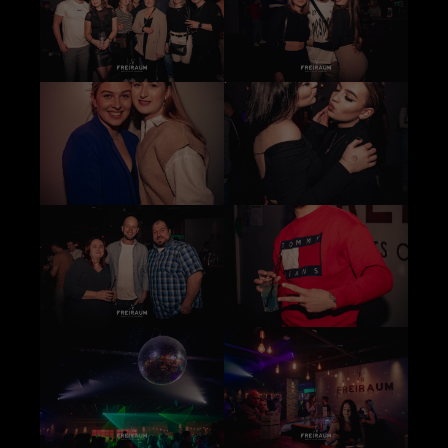
+44 1234 567 890
Drop us a line
info@yourdomain.com
About us
Lorem ipsum dolor sit amet, consectetuer
adipiscing elit.
Aenean commodo ligula eget dolor. Aenean
massa. Cum sociis natoque penatibus et magnis
dis parturient montes, nascetur ridiculus mus.
Donec quam felis, ultricies nec.