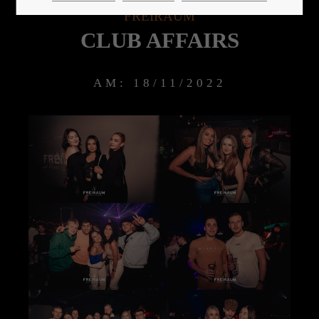
FREIRAUM
CLUB AFFAIRS
24h
/ 365days
AM: 18/11/2022
We offer support for our customers
Mon - Fri 8:00am - 5:00pm
(GMT +1)
Get in touch
Cybersteel Inc.
376-293 City Road, Suite 600
San Francisco, CA 94102
Have any questions?