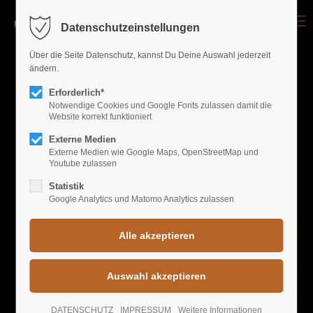
Menu
Datenschutzeinstellungen
Login
Über die Seite Datenschutz, kannst Du Deine Auswahl jederzeit
ändern.
Benutzername
Erforderlich*
Notwendige Cookies und Google Fonts zulassen damit die
Website korrekt funktioniert
GALLERY EVENTS
Passwort
Externe Medien
Externe Medien wie Google Maps, OpenStreetMap und
Youtube zulassen
FREIRAUM'S BEST
Statistik
Google Analytics und Matomo Analytics zulassen
Anmelden
Register
|
Lost your password?
Support
DATENSCHUTZ
IMPRESSUM
Weitere Informationen
Lorem ipsum dolor sit amet: