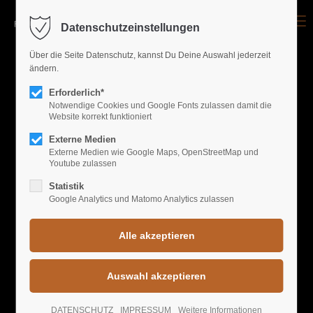
Menu
Datenschutzeinstellungen
Login
Über die Seite Datenschutz, kannst Du Deine Auswahl jederzeit
ändern.
Benutzername
Erforderlich*
Notwendige Cookies und Google Fonts zulassen damit die
Website korrekt funktioniert
GALLERY EVENTS
Passwort
Externe Medien
Externe Medien wie Google Maps, OpenStreetMap und
Youtube zulassen
FREIRAUM'S BEST
Statistik
Google Analytics und Matomo Analytics zulassen
Anmelden
Register
|
Lost your password?
Support
DATENSCHUTZ
IMPRESSUM
Weitere Informationen
Lorem ipsum dolor sit amet: