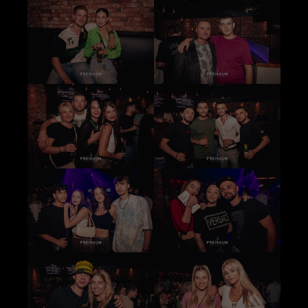
+44 1234 567 890
Drop us a line
info@yourdomain.com
About us
Lorem ipsum dolor sit amet, consectetuer
adipiscing elit.
Aenean commodo ligula eget dolor. Aenean
massa. Cum sociis natoque penatibus et magnis
dis parturient montes, nascetur ridiculus mus.
Donec quam felis, ultricies nec.