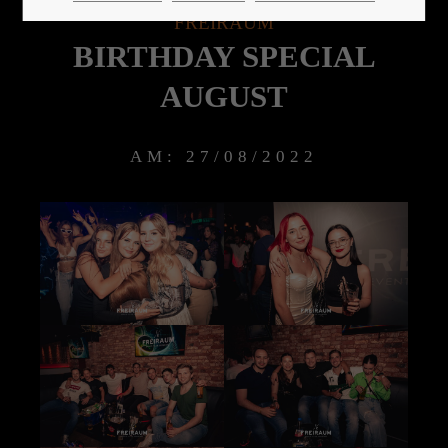
FREIRAUM
BIRTHDAY SPECIAL
24h
AUGUST
/ 365days
AM: 27/08/2022
We offer support for our customers
Mon - Fri 8:00am - 5:00pm
(GMT +1)
Get in touch
Cybersteel Inc.
376-293 City Road, Suite 600
San Francisco, CA 94102
Have any questions?