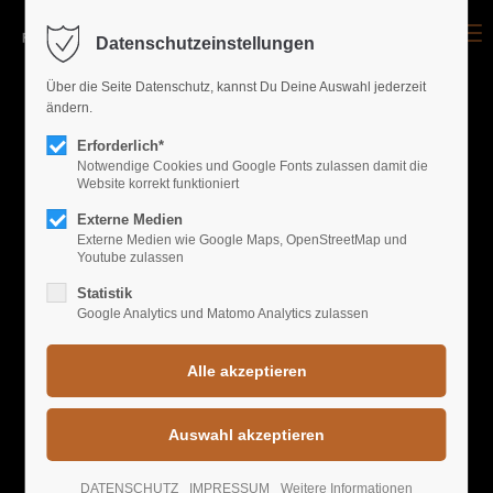
Menu
Datenschutzeinstellungen
Login
Über die Seite Datenschutz, kannst Du Deine Auswahl jederzeit
ändern.
Benutzername
Erforderlich*
Notwendige Cookies und Google Fonts zulassen damit die
Website korrekt funktioniert
GALLERY EVENTS
Passwort
Externe Medien
Externe Medien wie Google Maps, OpenStreetMap und
Youtube zulassen
FREIRAUM'S BEST
Statistik
Google Analytics und Matomo Analytics zulassen
Anmelden
Register
|
Lost your password?
Support
DATENSCHUTZ
IMPRESSUM
Weitere Informationen
Lorem ipsum dolor sit amet: