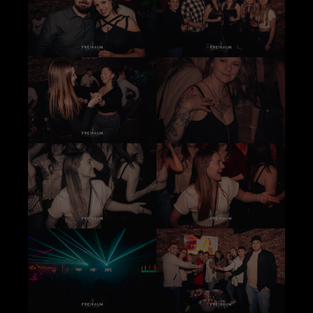
+44 1234 567 890
Drop us a line
info@yourdomain.com
About us
Lorem ipsum dolor sit amet, consectetuer
adipiscing elit.
Aenean commodo ligula eget dolor. Aenean
massa. Cum sociis natoque penatibus et magnis
dis parturient montes, nascetur ridiculus mus.
Donec quam felis, ultricies nec.