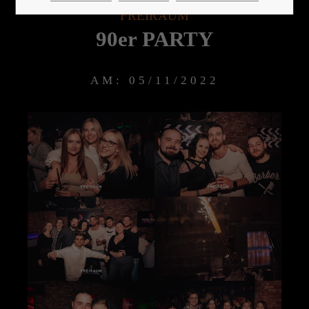
FREIRAUM
90er PARTY
24h
/ 365days
AM: 05/11/2022
We offer support for our customers
Mon - Fri 8:00am - 5:00pm
(GMT +1)
Get in touch
Cybersteel Inc.
376-293 City Road, Suite 600
San Francisco, CA 94102
Have any questions?