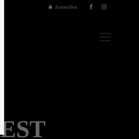
Anmelden
About us
Lorem ipsum dolor sit amet,
00
consectetuer adipiscing elit.
Aenean commodo ligula eget dolor.
Aenean massa. Cum sociis natoque
penatibus et magnis dis parturient
montes, nascetur ridiculus mus.
Donec quam felis, ultricies nec.
EST