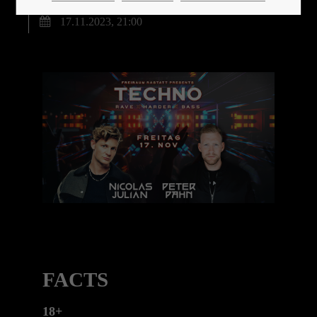
17.11.2023, 21:00
24h
/ 365days
We offer support for our customers
Mon - Fri 8:00am - 5:00pm
(GMT +1)
Get in touch
Cybersteel Inc.
376-293 City Road, Suite 600
San Francisco, CA 94102
FACTS
Have any questions?
18+