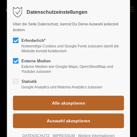
Menu
Datenschutzeinstellungen
Login
Über die Seite Datenschutz, kannst Du Deine Auswahl jederzeit
ändern.
Benutzername
Erforderlich*
UPCOMING EVENTS
Notwendige Cookies und Google Fonts zulassen damit die
Website korrekt funktioniert
Passwort
WORLD GREATEST
Externe Medien
Externe Medien wie Google Maps, OpenStreetMap und
Youtube zulassen
PARTYS
Statistik
Google Analytics und Matomo Analytics zulassen
Anmelden
Register
|
Lost your password?
Support
HYPERTECHNO
DATENSCHUTZ
IMPRESSUM
Weitere Informationen
Lorem ipsum dolor sit amet: