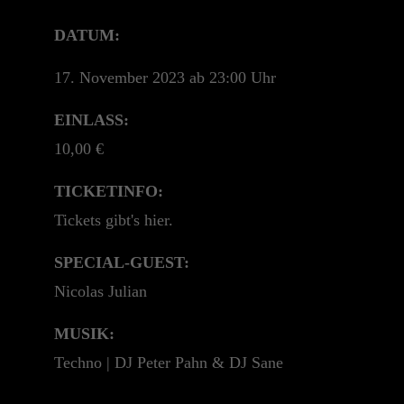
+44 1234 567 890
DATUM:
Drop us a line
17. November 2023 ab 23:00 Uhr
info@yourdomain.com
EINLASS:
About us
10,00 €
Lorem ipsum dolor sit amet, consectetuer
TICKETINFO:
adipiscing elit.
Tickets gibt's hier.
Aenean commodo ligula eget dolor. Aenean
massa. Cum sociis natoque penatibus et magnis
SPECIAL-GUEST:
dis parturient montes, nascetur ridiculus mus.
Nicolas Julian
Donec quam felis, ultricies nec.
MUSIK:
Techno | DJ Peter Pahn & DJ Sane