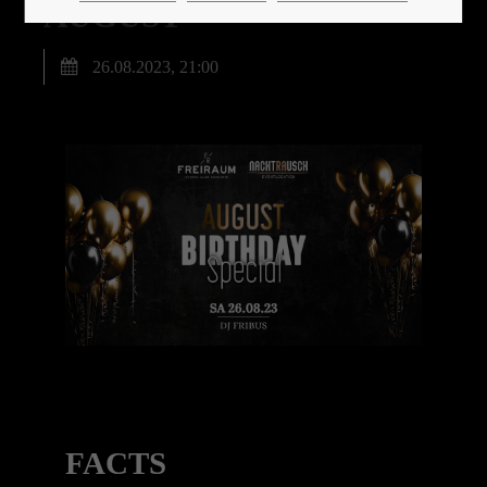
AUGUST
26.08.2023, 21:00
24h
/ 365days
We offer support for our customers
Mon - Fri 8:00am - 5:00pm
(GMT +1)
Get in touch
Cybersteel Inc.
376-293 City Road, Suite 600
San Francisco, CA 94102
FACTS
Have any questions?