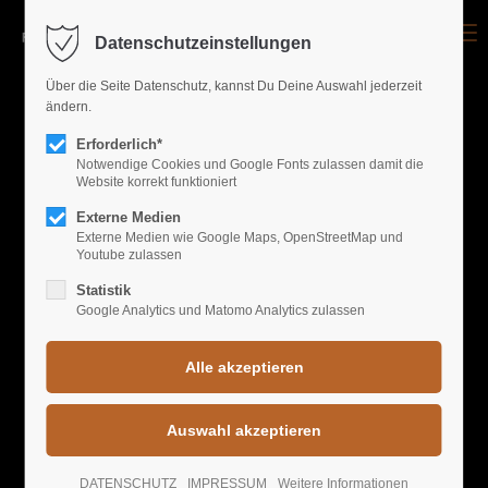
Menu
Datenschutzeinstellungen
Login
Über die Seite Datenschutz, kannst Du Deine Auswahl jederzeit
ändern.
Benutzername
Erforderlich*
UPCOMING EVENTS
Notwendige Cookies und Google Fonts zulassen damit die
Website korrekt funktioniert
Passwort
WORLD GREATEST
Externe Medien
Externe Medien wie Google Maps, OpenStreetMap und
Youtube zulassen
PARTYS
Statistik
Google Analytics und Matomo Analytics zulassen
Anmelden
Register
|
Lost your password?
Support
BIRTHDAY SPECIAL
DATENSCHUTZ
IMPRESSUM
Weitere Informationen
Lorem ipsum dolor sit amet: