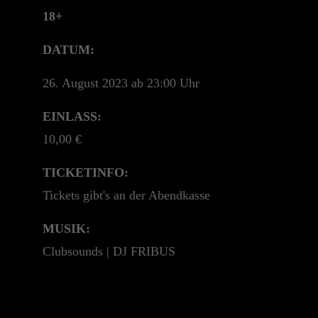
+44 1234 567 890
18+
Drop us a line
DATUM:
info@yourdomain.com
26. August 2023 ab 23:00 Uhr
About us
EINLASS:
Lorem ipsum dolor sit amet, consectetuer
10,00 €
adipiscing elit.
TICKETINFO:
Aenean commodo ligula eget dolor. Aenean
Tickets gibt's an der Abendkasse
massa. Cum sociis natoque penatibus et magnis
dis parturient montes, nascetur ridiculus mus.
MUSIK:
Donec quam felis, ultricies nec.
Clubsounds | DJ FRIBUS